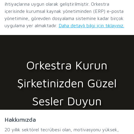
ihtiyaçlarına uygun olarak geliştirilmiştir. Orkestra
içerisinde kurumsal kaynak yönetiminden (ERP) e-posta
yönetimine, görevden dosyalama sistemine kadar birçok
uygulama yer almaktadır.
Daha detaylı bilgi için tıklayınız.
Orkestra Kurun
Şirketinizden Güzel
Sesler Duyun
Hakkımızda
20 yıllık sektörel tecrübesi olan, motivasyonu yüksek,