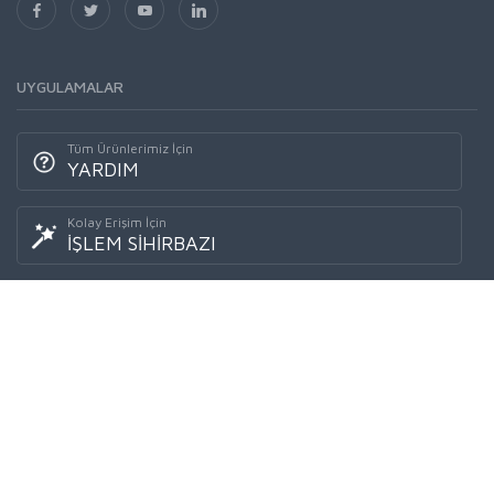
BİZE ULAŞIN
Telefon: 0 850 420 2344
Güzeltepe Mah.
Halit Ziya Caddesi No:19
ÇANKAYA / ANKARA
orkestra orkestra.com
UYGULAMALAR
Tüm Ürünlerimiz İçin
YARDIM
Kolay Erişim İçin
İŞLEM SİHİRBAZI